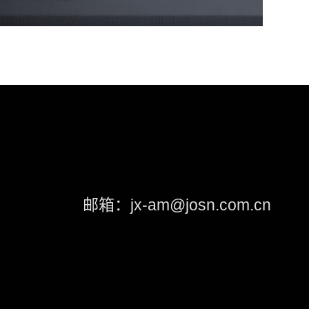
邮箱：jx-am@josn.com.cn