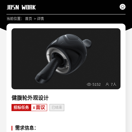
>
当前位置：
首页
详情
5152
7人
健腹轮外观设计
面议
招标任务
已结束
¥
需求信息：