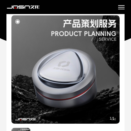
1
/
1