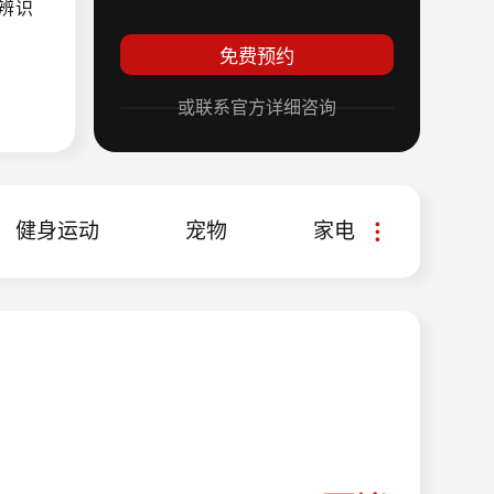
辨识
，带
或联系官方详细咨询
手超
体，
健身运动
宠物
家电
其他