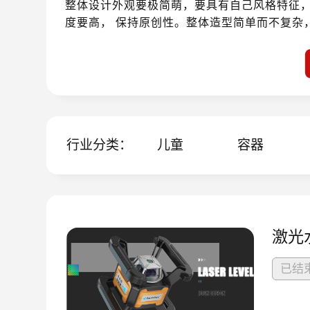
整体设计外观要极简萌，要具有自己风格特征
度要高， 保持原创性。整体造型简单而不复杂
2.安全和用户体验：整体造型需要考虑扭扭车
动其他消费群体宣传感极强，造型要形成一种
3.暂定异化卖点：颠覆差异化外观，绝对原创
萌超前感、撞色点缀配件细节如把手座垫和装
超薄形体轻奢外观，脚搭位要圆宽，用户体验
4.建议主题：迎风踏浪、快乐成长、积极向上
无参考图
行业分类：
儿童
容器
激光
已结