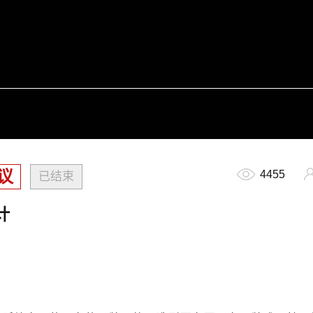
议
4455
已结束
计