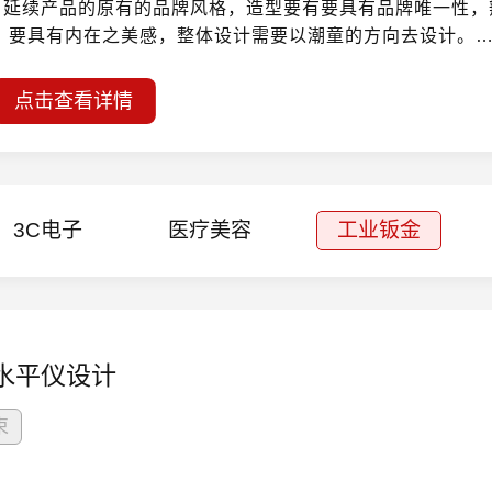
，延续产品的原有的品牌风格，造型要有要具有品牌唯一性，
，要具有内在之美感，整体设计需要以潮童的方向去设计。
安规标准，需要考虑用户体验感，舒适感，视觉感官，手触感
让同类人气有一种排比心理，从而起到二次消费目的。
点击查看详情
，座椅分色立体，内透立体式灯光，感漫反灯效。动感方向把
饰件，内透大胆尝试设计，主体明确，紧凑外观尺寸，精简形
内感设计感强，带牵引，网传性强。
，探索未来，萌车等 具有正向故事性主题
3C电子
医疗美容
工业钣金
水平仪设计
束