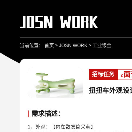
>
>
当前位置：
首页
JOSN WORK
工业钣金
面
招标任务
¥
扭扭车外观设
需求描述：
1，外观：【内在散发简呆萌】