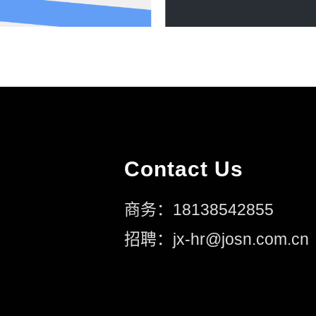
Contact Us
商务：18138542855
招聘：jx-hr@josn.com.cn