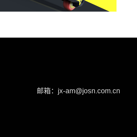
邮箱：jx-am@josn.com.cn