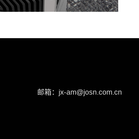
邮箱：jx-am@josn.com.cn