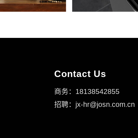
Contact Us
商务：18138542855
招聘：jx-hr@josn.com.cn