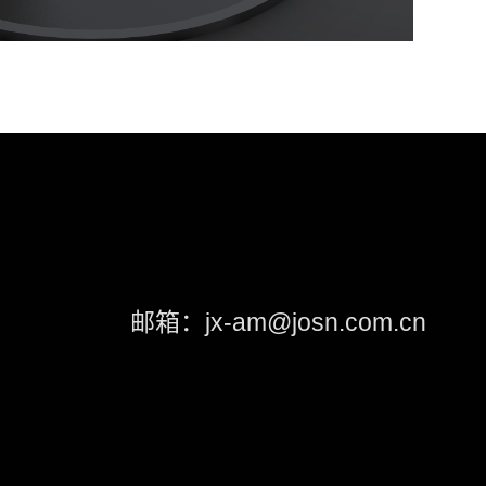
邮箱：jx-am@josn.com.cn